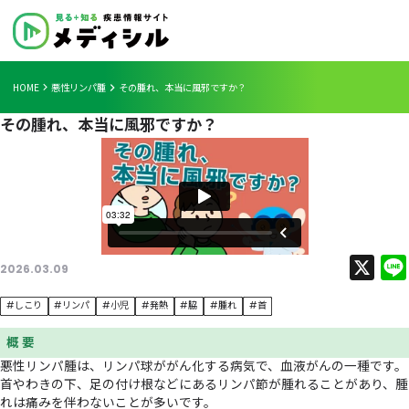
HOME
悪性リンパ腫
その腫れ、本当に風邪ですか？
その腫れ、本当に風邪ですか？
2026.03.09
#しこり
#リンパ
#小児
#発熱
#脇
#腫れ
#首
概 要